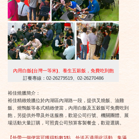
內用白飯(台灣一等米)、養生五穀飯，免費吃到飽
訂餐專線：02-26279519、02-26270486
裕佳燒臘簡介：
裕佳精緻燒臘位於內湖區內湖路一段，提供叉燒飯、油雞
飯、燒鴨飯等各式精緻便當，內用白飯及五穀飯可免費吃到
飽，另提供外帶及外送服務，歡迎公司行號、機關團體、展
場活動大量訂購，可照貴公司預算客製餐盒，歡迎選購。
【外帶一個便當可獲得點數1點、外送不適用此活動、集滿